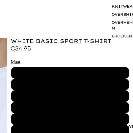
KNITWEA
OVERSHI
OVERHEM
N
BROEKEN
WHITE BASIC SPORT T-SHIRT
SHORTS
€34,95
JASSEN
BODYWA
Maat
RS
XS
BASICS
SETS
S
ACCESSO
S
M
GIFTCAR
L
BUSINES
WEAR
XL
VROUW
XXL