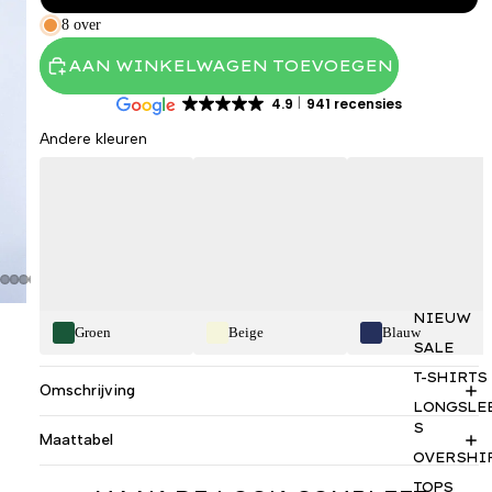
8 over
AAN WINKELWAGEN TOEVOEGEN
4.9
941 recensies
Andere kleuren
NIEUW
Groen
Beige
Blauw
SALE
T-SHIRTS
Omschrijving
LONGSLE
S
Maattabel
OVERSHI
TOPS