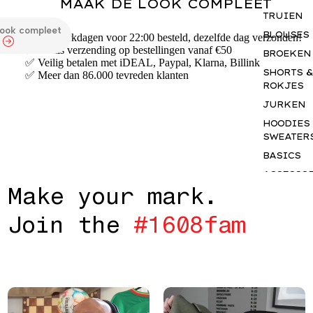
MAAK DE LOOK COMPLEET
TRUIEN
look compleet
BLOUSES
✅ Op werkdagen voor 22:00 besteld, dezelfde dag verzonden!
✅ Gratis verzending op bestellingen vanaf €50
BROEKEN
✅ Veilig betalen met iDEAL, Paypal, Klarna, Billink
SHORTS &
✅ Meer dan 86.000 tevreden klanten
ROKJES
JURKEN
HOODIES
SWEATER
BASICS
ACCESSO
M
a
k
e
y
o
u
r
m
a
r
k
.
S
GIFTCAR
J
o
i
n
t
h
e
#
1
6
0
8
f
a
m
INSPIRAT
OUR NY
STORY
THE JUNE
EDIT