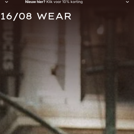
Nieuw hier?
Klik voor 10% korting
16/08 WEAR
AUGUSTUS COLLECTIE LIVE
VROUWEN
MANNEN