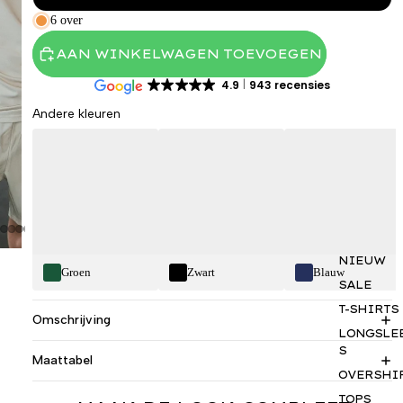
6 over
AAN WINKELWAGEN TOEVOEGEN
4.9
943 recensies
Andere kleuren
NIEUW
Groen
Zwart
Blauw
SALE
T-SHIRTS
Omschrijving
LONGSLE
S
Maattabel
OVERSHI
TOPS