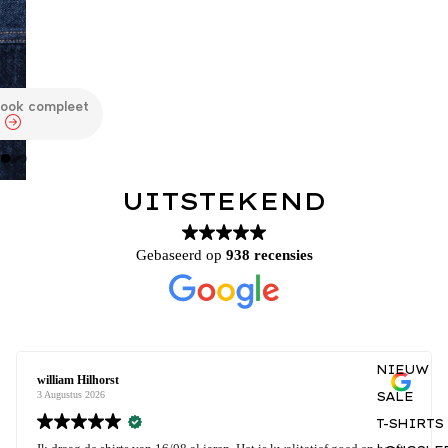
look compleet
UITSTEKEND
Gebaseerd op
938 recensies
NIEUW
william Hilhorst
SALE
3 Augustus 2026
T-SHIRTS