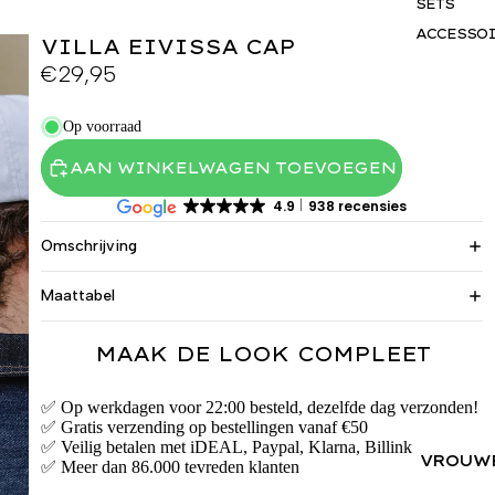
SETS
ACCESSO
VILLA EIVISSA CAP
S
€29,95
GIFTCAR
BUSINES
Op voorraad
WEAR
AAN WINKELWAGEN TOEVOEGEN
4.9
938 recensies
Omschrijving
Maattabel
MAAK DE LOOK COMPLEET
✅ Op werkdagen voor 22:00 besteld, dezelfde dag verzonden!
✅ Gratis verzending op bestellingen vanaf €50
✅ Veilig betalen met iDEAL, Paypal, Klarna, Billink
VROUW
✅ Meer dan 86.000 tevreden klanten