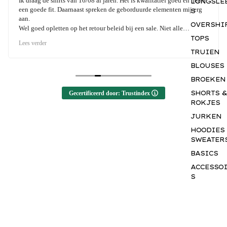
Ik draag de shirts van 16/08 al jaren. Het is kwalitatief goed en heeft
LONGSLE
een goede fit. Daarnaast spreken de geborduurde elementen mij erg
S
aan.
OVERSHI
Wel goed opletten op het retour beleid bij een sale. Niet alle
producten kunnen geruild worden en dat is jammer als het niet past.
TOPS
Lees verder
TRUIEN
BLOUSES
BROEKEN
SHORTS &
Gecertificeerd door: Trustindex
ROKJES
JURKEN
HOODIES
SWEATER
BASICS
ACCESSO
S
GIFTCAR
M
a
k
e
y
o
u
r
m
a
r
k
.
INSPIRAT
J
o
i
n
t
h
e
#
1
6
0
8
f
a
m
€29,95