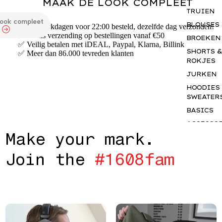
MAAK DE LOOK COMPLEET
TRUIEN
look compleet
BLOUSES
✅ Op werkdagen voor 22:00 besteld, dezelfde dag verzonden!
✅ Gratis verzending op bestellingen vanaf €50
BROEKEN
✅ Veilig betalen met iDEAL, Paypal, Klarna, Billink
SHORTS &
✅ Meer dan 86.000 tevreden klanten
ROKJES
JURKEN
HOODIES
SWEATER
BASICS
ACCESSO
M
a
k
e
y
o
u
r
m
a
r
k
.
S
GIFTCAR
J
o
i
n
t
h
e
#
1
6
0
8
f
a
m
INSPIRAT
OUR NY
STORY
THE JUNE
EDIT