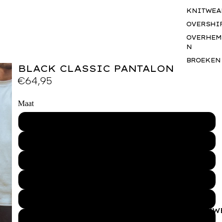
KNITWEA
OVERSHI
OVERHEM
N
BROEKEN
BLACK CLASSIC PANTALON
SHORTS
€64,95
JASSEN
BODYWA
Maat
RS
XS
BASICS
SETS
S
ACCESSO
S
M
GIFTCAR
L
BUSINES
WEAR
XL
VROUW
XXL