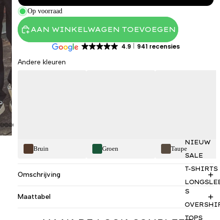
Op voorraad
AAN WINKELWAGEN TOEVOEGEN
4.9
941 recensies
Andere kleuren
NIEUW
Bruin
Groen
Taupe
SALE
T-SHIRTS
Omschrijving
LONGSLE
S
Maattabel
OVERSHI
TOPS