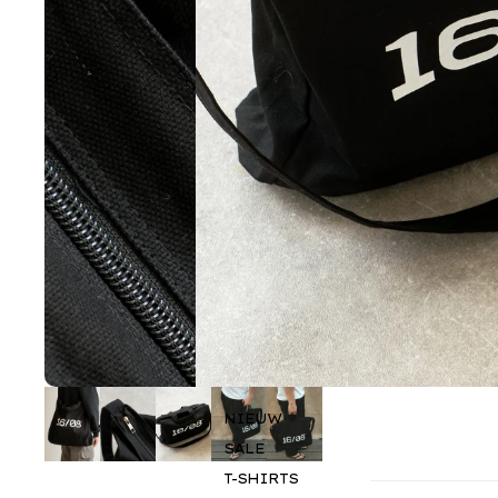
NIEUW
SALE
T-SHIRTS