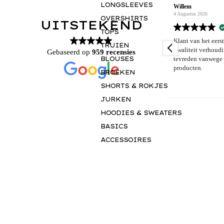
LONGSLEEVES
Willem
Lotte Haverlag
4 Augustus 2026
3 Augustus 2026
OVERSHIRTS
UITSTEKEND
TOPS
Klant van het eerste uur; altijd zeer goede prijs
Mooie kwaliteit
TRUIEN
kwaliteit verhouding en na jaren nog altijd dik
Gebaseerd op
959 recensies
BLOUSES
tevreden vanwege constante stroom nieuwe
producten.
BROEKEN
SHORTS & ROKJES
JURKEN
HOODIES & SWEATERS
BASICS
ACCESSOIRES
GIFTCARD
INSPIRATIE
OUR NY STORY
THE JUNE EDIT
MAY IN MOTION