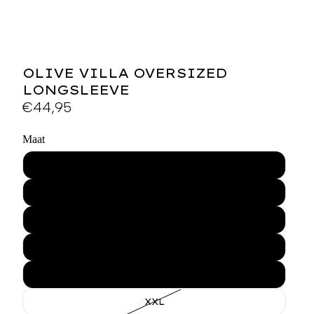
OLIVE VILLA OVERSIZED
LONGSLEEVE
€44,95
Maat
XS
S
M
L
XL
XXL