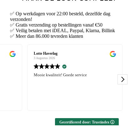
✅ Op werkdagen voor 22:00 besteld, dezelfde dag
verzonden!
✅ Gratis verzending op bestellingen vanaf €50
✅ Veilig betalen met iDEAL, Paypal, Klarna, Billink
✅ Meer dan 86.000 tevreden klanten
Karlijn Pater
Kar
3 Augustus 2026
3 A
Erg blij met mijn bestelling, zowel sportswaer
Erg
als kleding. Leuke items, goede kwaliteit en
als
snelle levering! Zeker aanrader.
sne
Gecertificeerd door: Trustindex