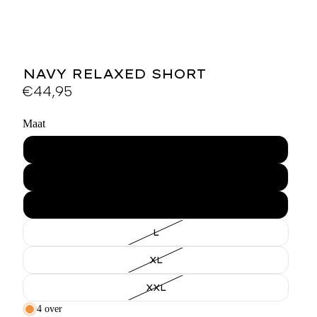
NAVY RELAXED SHORT
€44,95
Maat
XS
S
M
L
XL
XXL
4 over