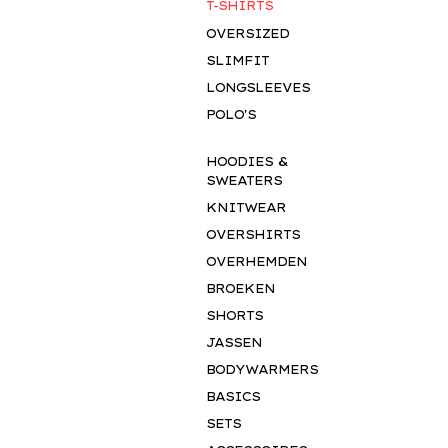
T-SHIRTS
OVERSIZED
SLIMFIT
LONGSLEEVES
POLO'S
HOODIES &
SWEATERS
KNITWEAR
OVERSHIRTS
OVERHEMDEN
SALE
BROEKEN
SHORTS
JASSEN
BODYWARMERS
TROPIC DEAL!
BASICS
SETS
Alleen deze week..