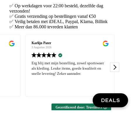
✅ Op werkdagen voor 22:00 besteld, dezelfde dag
verzonden!
✅ Gratis verzending op bestellingen vanaf €50
✅ Veilig betalen met iDEAL, Paypal, Klarna, Billink
✅ Meer dan 86.000 tevreden klanten
Karlijn Pater
Dennis S
3 Augustus 2026
3 Augustus 
Erg blij met mijn bestelling, zowel sportswaer
Hi 16/08 
als kleding. Leuke items, goede kwaliteit en
besteld. 
snelle levering! Zeker aanrader.
bestellen
DEALS
Gecertificeerd door: Trustindex