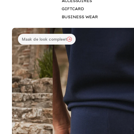
ACCESSOIRES
Deze deals gelden nog:
GIFTCARD
03
15
17
07
BUSINESS WEAR
Dagen
Uren
Min
Sec
POPUP SLUITEN
Maak de look compleet