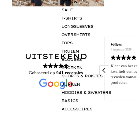
NIEUW
SALE
T-SHIRTS
LONGSLEEVES
OVERSHIRTS
TOPS
Richard Bos
Willem
5 Augustus 2026
4 Augustus 2026
TRUIEN
UITSTEKEND
BLOUSES
Kwaliteit lijkt erg goed. Verzending ging soepel.
Klant van het eerste u
BROEKEN
En goed verpakt. Kwalitatief goed merk zal hier
kwaliteit verhouding 
Gebaseerd op
941 recensies
SHORTS & ROKJES
zeker vaker bestellen
tevreden vanwege co
producten.
JURKEN
HOODIES & SWEATERS
BASICS
ACCESSOIRES
GIFTCARD
INSPIRATIE