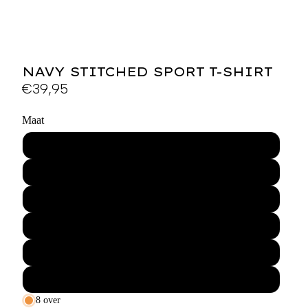
NAVY STITCHED SPORT T-SHIRT
€39,95
Maat
XS
S
M
L
XL
XXL
8 over