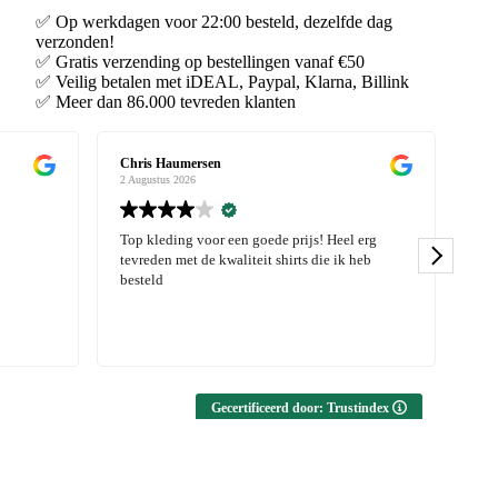
✅ Op werkdagen voor 22:00 besteld, dezelfde dag
verzonden!
✅ Gratis verzending op bestellingen vanaf €50
✅ Veilig betalen met iDEAL, Paypal, Klarna, Billink
✅ Meer dan 86.000 tevreden klanten
en
Janny Derks
2 Augustus 2026
or een goede prijs! Heel erg
Kwaliteit van de shirts is echt top en
 kwaliteit shirts die ik heb
een nieuwe collectie. Service en lever
echt van hoog niveau!
Gecertificeerd door: Trustindex