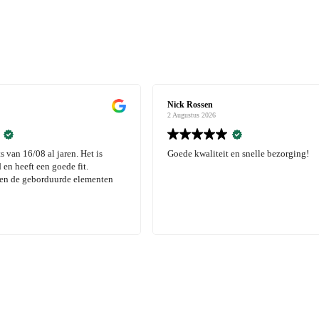
Nick Rossen
Chris Haumers
2 Augustus 2026
2 Augustus 2026
Goede kwaliteit en snelle bezorging!
Top kleding vo
tevreden met de
besteld