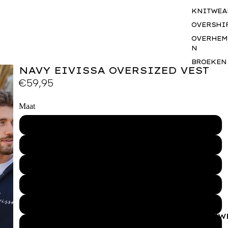
KNITWEA
OVERSHI
OVERHEM
N
BROEKEN
NAVY EIVISSA OVERSIZED VEST
SHORTS
€59,95
JASSEN
BODYWA
Maat
RS
XS
BASICS
SETS
S
ACCESSO
S
M
GIFTCAR
L
BUSINES
WEAR
XL
VROUW
XXL