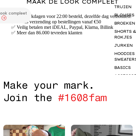
MAAK DE LOOK COMPLEET
TRUIEN
look compleet
BLOUSES
✅ Op werkdagen voor 22:00 besteld, dezelfde dag verzonden!
✅ Gratis verzending op bestellingen vanaf €50
BROEKEN
✅ Veilig betalen met iDEAL, Paypal, Klarna, Billink
SHORTS &
✅ Meer dan 86.000 tevreden klanten
ROKJES
JURKEN
HOODIES
SWEATER
BASICS
ACCESSO
M
a
k
e
y
o
u
r
m
a
r
k
.
S
GIFTCAR
J
o
i
n
t
h
e
#
1
6
0
8
f
a
m
INSPIRAT
OUR NY
STORY
THE JUNE
EDIT