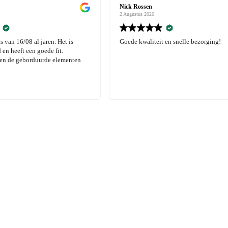
Nick Rossen
Chris Haumerse
2 Augustus 2026
2 Augustus 2026
Goede kwaliteit en snelle bezorging!
Top kleding voor
tevreden met de 
besteld