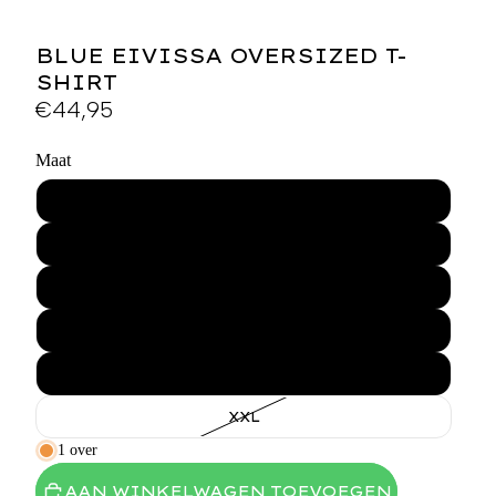
BLUE EIVISSA OVERSIZED T-
SHIRT
€44,95
Maat
XS
S
M
L
XL
XXL
1 over
AAN WINKELWAGEN TOEVOEGEN