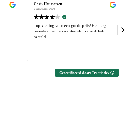
n
Janny Derks
2 Augustus 2026
 een goede prijs! Heel erg
Kwaliteit van de shirts is echt top en e
kwaliteit shirts die ik heb
een nieuwe collectie. Service en leverin
echt van hoog niveau!
Gecertificeerd door: Trustindex