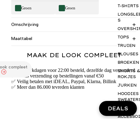
T-SHIRTS
Groen
Groen
LONGSLE
S
Omschrijving
OVERSHI
TOPS
Maattabel
TRUIEN
MAAK DE LOOK COMPLEET
BLOUSES
BROEKEN
look compleet
✅ Op werkdagen voor 22:00 besteld, dezelfde dag verzonden!
SHORTS &
✅ Gratis verzending op bestellingen vanaf €50
ROKJES
✅ Veilig betalen met iDEAL, Paypal, Klarna, Billink
JURKEN
✅ Meer dan 86.000 tevreden klanten
HOODIES
SWEATER
DEALS
BASICS
ACCESSO
S
GIFTCAR