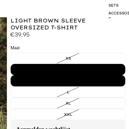
SETS
ACCESSO
S
LIGHT BROWN SLEEVE
OVERSIZED T-SHIRT
GIFTCAR
€39,95
BUSINES
WEAR
Maat
XS
S
M
L
XL
XXL
Aanmelden wachtlijst