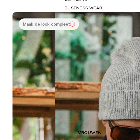
BUSINESS WEAR
Maak de look compleet
VROUWEN