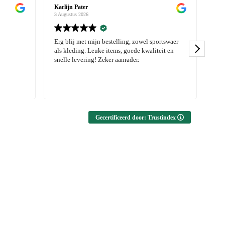
Karlijn Pater
Kar
3 Augustus 2026
3 Au
Erg blij met mijn bestelling, zowel sportswaer
Erg
als kleding. Leuke items, goede kwaliteit en
als
snelle levering! Zeker aanrader.
sne
Gecertificeerd door: Trustindex