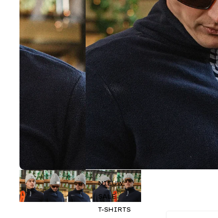
NIEUW
SALE
T-SHIRTS