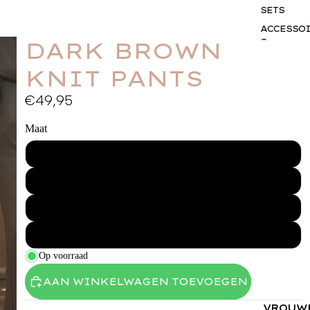
SETS
ACCESSO
DARK BROWN
S
GIFTCAR
KNIT PANTS
BUSINES
WEAR
€49,95
Maat
XS
S
M
L
Op voorraad
AAN WINKELWAGEN TOEVOEGEN
VROUW