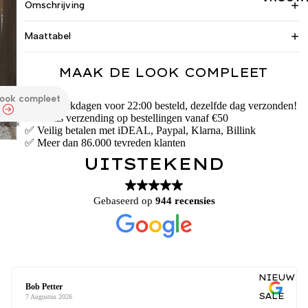
Omschrijving
Maattabel
MAAK DE LOOK COMPLEET
look compleet
✅ Op werkdagen voor 22:00 besteld, dezelfde dag verzonden!
✅ Gratis verzending op bestellingen vanaf €50
✅ Veilig betalen met iDEAL, Paypal, Klarna, Billink
✅ Meer dan 86.000 tevreden klanten
UITSTEKEND
Gebaseerd op
944 recensies
NIEUW
Bob Petter
SALE
7 Augustus 2026