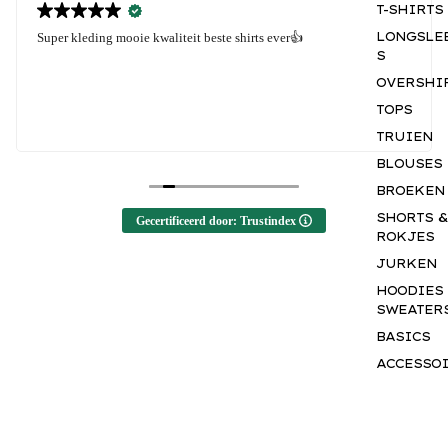
T-SHIRTS
LONGSLE
Super kleding mooie kwaliteit beste shirts ever👍
S
OVERSHI
TOPS
TRUIEN
BLOUSES
BROEKEN
SHORTS &
Gecertificeerd door: Trustindex
ROKJES
JURKEN
HOODIES
SWEATER
BASICS
ACCESSO
S
GIFTCAR
M
a
k
e
y
o
u
r
m
a
r
k
.