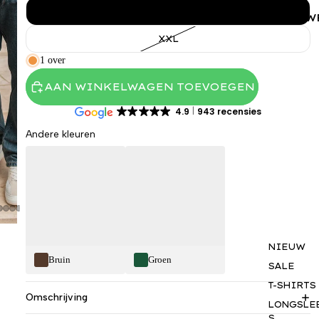
XL
VROUW
XXL
1 over
AAN WINKELWAGEN TOEVOEGEN
4.9
943 recensies
Andere kleuren
NIEUW
Bruin
Groen
SALE
T-SHIRTS
Omschrijving
LONGSLE
S