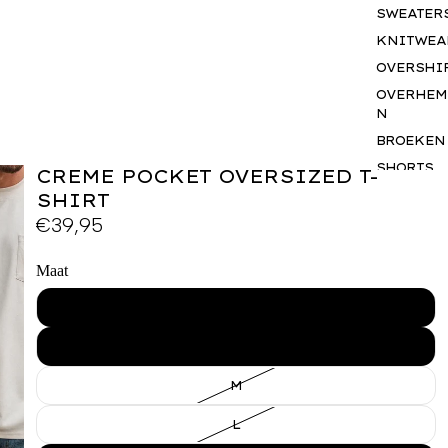
SWEATER
KNITWEA
OVERSHI
OVERHEM
N
BROEKEN
SHORTS
CREME POCKET OVERSIZED T-
JASSEN
SHIRT
€39,95
BODYWA
RS
BASICS
Maat
SETS
XS
ACCESSO
S
S
GIFTCAR
M
BUSINES
WEAR
L