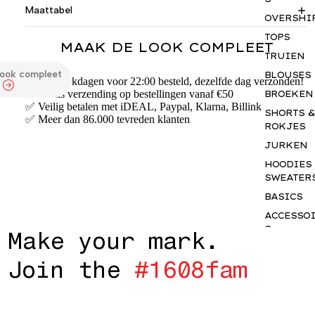
Maattabel
OVERSHI
TOPS
MAAK DE LOOK COMPLEET
TRUIEN
look compleet
BLOUSES
✅ Op werkdagen voor 22:00 besteld, dezelfde dag verzonden!
✅ Gratis verzending op bestellingen vanaf €50
BROEKEN
✅ Veilig betalen met iDEAL, Paypal, Klarna, Billink
SHORTS &
✅ Meer dan 86.000 tevreden klanten
ROKJES
JURKEN
HOODIES
SWEATER
BASICS
ACCESSO
S
M
a
k
e
y
o
u
r
m
a
r
k
.
GIFTCAR
J
o
i
n
t
h
e
#
1
6
0
8
f
a
m
INSPIRAT
OUR NY
STORY