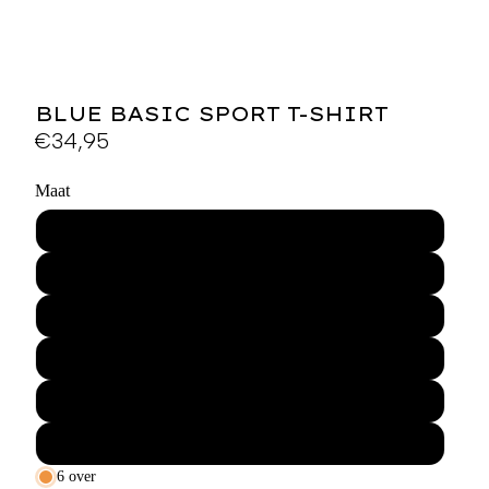
BLUE BASIC SPORT T-SHIRT
€34,95
Maat
XS
S
M
L
XL
XXL
6 over