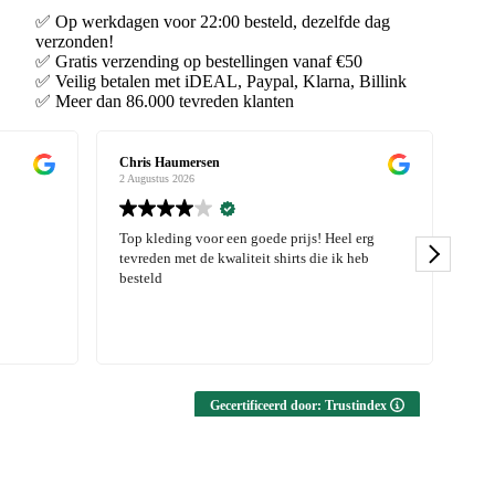
✅ Op werkdagen voor 22:00 besteld, dezelfde dag
verzonden!
✅ Gratis verzending op bestellingen vanaf €50
✅ Veilig betalen met iDEAL, Paypal, Klarna, Billink
✅ Meer dan 86.000 tevreden klanten
Janny Derks
2 Augustus 2026
1
el erg
Kwaliteit van de shirts is echt top en elke maand
ik heb
een nieuwe collectie. Service en levering is ook
echt van hoog niveau!
Gecertificeerd door: Trustindex