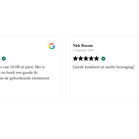
Chris Haumersen
2 Augustus 2026
eit en snelle bezorging!
Top kleding voor een goede prijs! He
tevreden met de kwaliteit shirts die 
besteld