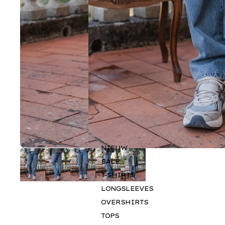
NIEUW
SALE
T-SHIRTS
LONGSLEEVES
OVERSHIRTS
TOPS