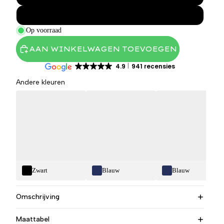
34-34
Op voorraad
AAN WINKELWAGEN TOEVOEGEN
4.9
941 recensies
Andere kleuren
Zwart
Blauw
Blauw
Omschrijving
Maattabel