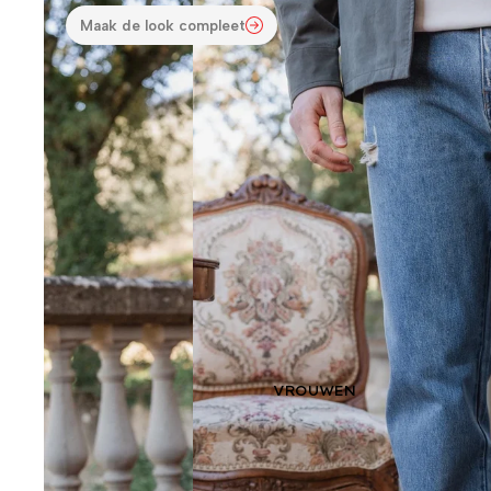
Maak de look compleet
VROUWEN