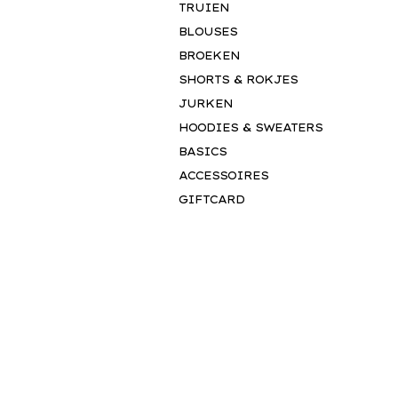
TRUIEN
BLOUSES
BROEKEN
SHORTS & ROKJES
JURKEN
HOODIES & SWEATERS
BASICS
ACCESSOIRES
GIFTCARD
INSPIRATIE
OUR NY STORY
THE JUNE EDIT
M
a
k
e
y
o
u
r
m
a
r
k
.
MAY IN MOTION
FEMME SPORTS
J
o
i
n
t
h
e
#
1
6
0
8
f
SALUTI FROM
TOSCANA