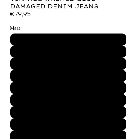
DAMAGED DENIM JEANS
€79,95
Maat
30-32
31-32
32-32
33-32
34-32
30-34
31-34
32-34
33-34