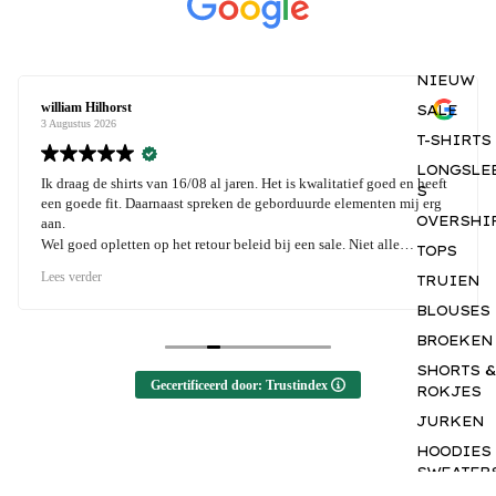
NIEUW
lliam Hilhorst
Nick
SALE
Augustus 2026
2 Augu
T-SHIRTS
LONGSLE
 draag de shirts van 16/08 al jaren. Het is kwalitatief goed en heeft
Goed
S
n goede fit. Daarnaast spreken de geborduurde elementen mij erg
OVERSHI
n.
l goed opletten op het retour beleid bij een sale. Niet alle
TOPS
oducten kunnen geruild worden en dat is jammer als het niet past.
es verder
TRUIEN
BLOUSES
BROEKEN
SHORTS &
Gecertificeerd door: Trustindex
ROKJES
JURKEN
HOODIES
SWEATER