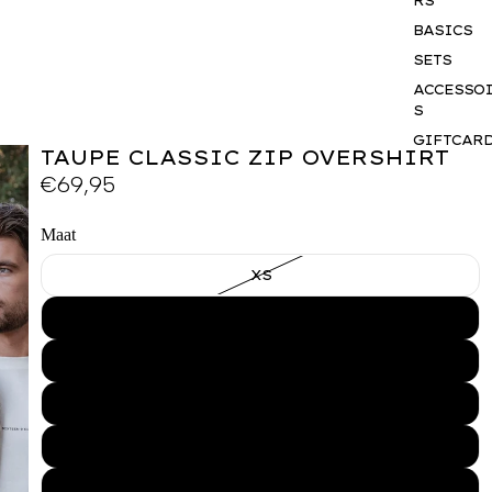
RS
BASICS
SETS
ACCESSO
S
GIFTCAR
TAUPE CLASSIC ZIP OVERSHIRT
BUSINES
€69,95
WEAR
Maat
XS
S
M
L
XL
XXL