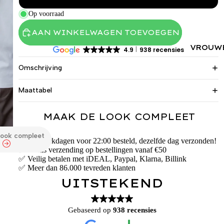
Op voorraad
AAN WINKELWAGEN TOEVOEGEN
VROUW
4.9
938 recensies
Omschrijving
Maattabel
MAAK DE LOOK COMPLEET
look compleet
✅ Op werkdagen voor 22:00 besteld, dezelfde dag verzonden!
✅ Gratis verzending op bestellingen vanaf €50
✅ Veilig betalen met iDEAL, Paypal, Klarna, Billink
✅ Meer dan 86.000 tevreden klanten
UITSTEKEND
Gebaseerd op
938 recensies