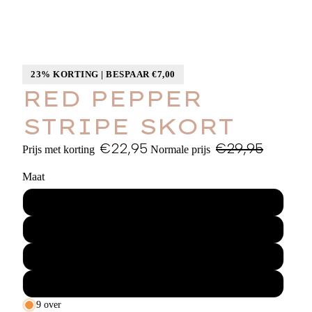
23% KORTING | BESPAAR €7,00
RED PEPPER
STRIPE SKORT
€22,95
€29,95
Prijs met korting
Normale prijs
Maat
XS
S
M
L
9 over