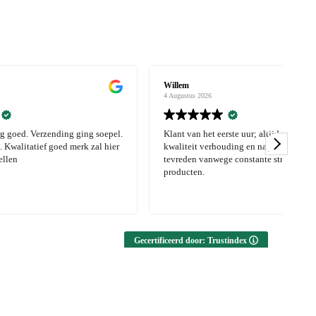
Willem
Lot
4 Augustus 2026
3 Au
ng soepel.
Klant van het eerste uur; altijd zeer goede prijs
Moo
 zal hier
kwaliteit verhouding en na jaren nog altijd dik
tevreden vanwege constante stroom nieuwe
producten.
Gecertificeerd door: Trustindex