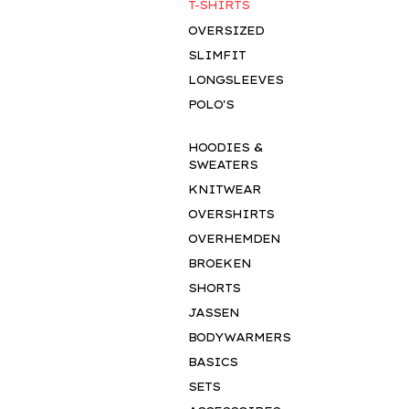
T-SHIRTS
OVERSIZED
SLIMFIT
LONGSLEEVES
POLO'S
HOODIES &
SWEATERS
KNITWEAR
OVERSHIRTS
OVERHEMDEN
BROEKEN
SALE
SHORTS
JASSEN
BODYWARMERS
BASICS
TROPIC DEAL!
SETS