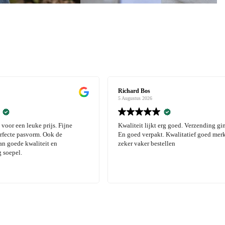
Richard Bos
Wille
5 Augustus 2026
4 Augus
e
Kwaliteit lijkt erg goed. Verzending ging soepel.
Klant 
En goed verpakt. Kwalitatief goed merk zal hier
kwalit
zeker vaker bestellen
tevre
produ