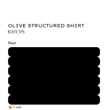
OLIVE STRUCTURED SHIRT
€69,95
Maat
XS
S
M
L
XL
XXL
7 over