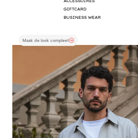
ACCESSOIRES
Alleen deze week..
GIFTCARD
Deze deals gelden nog:
03
08
02
40
BUSINESS WEAR
Dagen
Uren
Min
Sec
Maak de look compleet
POPUP SLUITEN