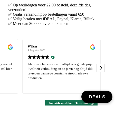
✅ Op werkdagen voor 22:00 besteld, dezelfde dag
verzonden!
✅ Gratis verzending op bestellingen vanaf €50
✅ Veilig betalen met iDEAL, Paypal, Klarna, Billink
✅ Meer dan 86.000 tevreden klanten
m
Lotte Haverlag
tus 2026
3 Augustus 2026
van het eerste uur; altijd zeer goede prijs
Mooie kwaliteit! Goede servi
eit verhouding en na jaren nog altijd dik
den vanwege constante stroom nieuwe
cten.
DEALS
Gecertificeerd door: Trustindex