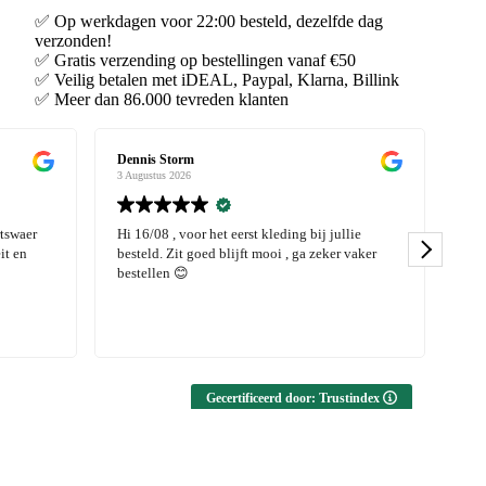
✅ Op werkdagen voor 22:00 besteld, dezelfde dag
verzonden!
✅ Gratis verzending op bestellingen vanaf €50
✅ Veilig betalen met iDEAL, Paypal, Klarna, Billink
✅ Meer dan 86.000 tevreden klanten
Dennis Storm
wil
3 Augustus 2026
3 Au
rtswaer
Hi 16/08 , voor het eerst kleding bij jullie
Ik 
it en
besteld. Zit goed blijft mooi , ga zeker vaker
kwa
bestellen 😊
Daa
mij
Wel
Lee
sal
en 
Gecertificeerd door: Trustindex