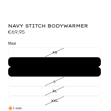
NAVY STITCH BODYWARMER
€69,95
Maat
XS
S
M
L
XL
XXL
1 over