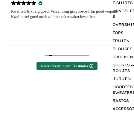
T-SHIRTS
LONGSLE
Kwaliteit lijkt erg goed. Verzending ging soepel. En goed verpakt.
S
Kwalitatief goed merk zal hier zeker vaker bestellen
OVERSHI
TOPS
TRUIEN
BLOUSES
BROEKEN
SHORTS &
Gecertificeerd door: Trustindex
ROKJES
JURKEN
HOODIES
SWEATER
BASICS
ACCESSO
S
GIFTCAR
M
a
k
e
y
o
u
r
m
a
r
k
.