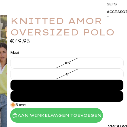
SETS
ACCESSO
KNITTED AMOR
S
GIFTCAR
OVERSIZED POLO
BUSINES
WEAR
€49,95
Maat
XS
S
M
L
5 over
AAN WINKELWAGEN TOEVOEGEN
VROUW