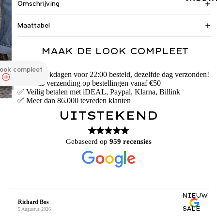
Omschrijving
Maattabel
MAAK DE LOOK COMPLEET
look compleet
✅ Op werkdagen voor 22:00 besteld, dezelfde dag verzonden!
✅ Gratis verzending op bestellingen vanaf €50
✅ Veilig betalen met iDEAL, Paypal, Klarna, Billink
✅ Meer dan 86.000 tevreden klanten
UITSTEKEND
Gebaseerd op
959 recensies
NIEUW
Richard Bos
SALE
5 Augustus 2026