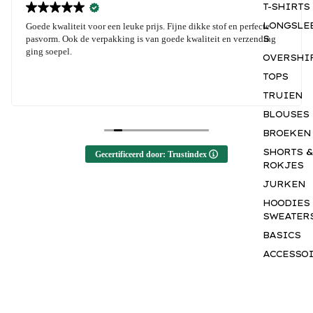
T-SHIRTS
LONGSLE
Goede kwaliteit voor een leuke prijs. Fijne dikke stof en perfecte
S
pasvorm. Ook de verpakking is van goede kwaliteit en verzending
ging soepel.
OVERSHI
TOPS
TRUIEN
BLOUSES
BROEKEN
SHORTS &
Gecertificeerd door: Trustindex
ROKJES
JURKEN
HOODIES
SWEATER
BASICS
ACCESSO
S
GIFTCAR
M
a
k
e
y
o
u
r
m
a
r
k
.