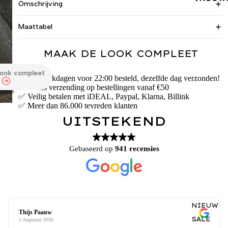
Omschrijving
Maattabel
MAAK DE LOOK COMPLEET
look compleet
✅ Op werkdagen voor 22:00 besteld, dezelfde dag verzonden!
✅ Gratis verzending op bestellingen vanaf €50
✅ Veilig betalen met iDEAL, Paypal, Klarna, Billink
✅ Meer dan 86.000 tevreden klanten
UITSTEKEND
Gebaseerd op
941 recensies
NIEUW
Thijs Paauw
SALE
5 Augustus 2026