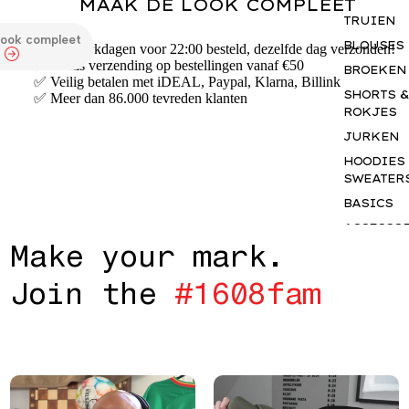
MAAK DE LOOK COMPLEET
TRUIEN
look compleet
BLOUSES
✅ Op werkdagen voor 22:00 besteld, dezelfde dag verzonden!
✅ Gratis verzending op bestellingen vanaf €50
BROEKEN
✅ Veilig betalen met iDEAL, Paypal, Klarna, Billink
SHORTS &
✅ Meer dan 86.000 tevreden klanten
ROKJES
JURKEN
HOODIES
SWEATER
BASICS
ACCESSO
M
a
k
e
y
o
u
r
m
a
r
k
.
S
GIFTCAR
J
o
i
n
t
h
e
#
1
6
0
8
f
a
m
INSPIRAT
OUR NY
STORY
THE JUNE
EDIT