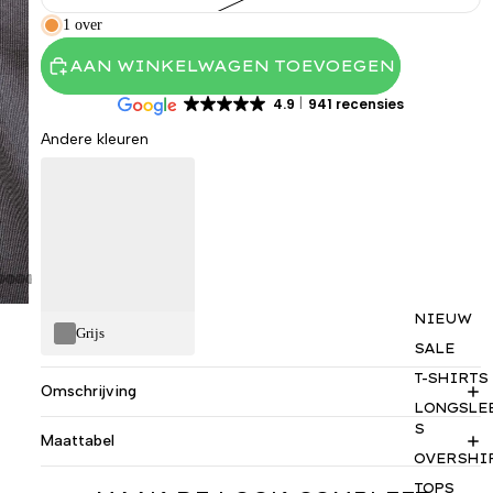
1 over
AAN WINKELWAGEN TOEVOEGEN
4.9
941 recensies
Andere kleuren
NIEUW
Grijs
SALE
T-SHIRTS
Omschrijving
LONGSLE
S
Maattabel
OVERSHI
TOPS