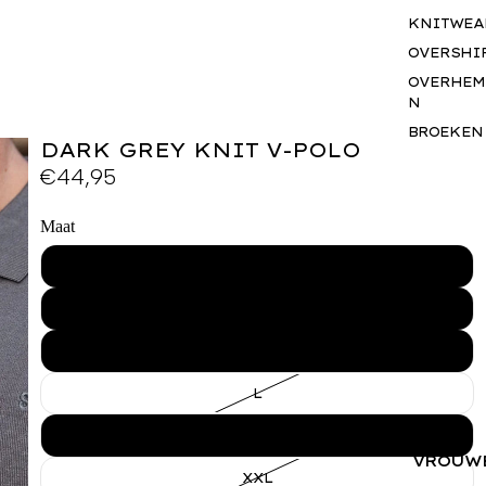
KNITWEA
OVERSHI
OVERHEM
N
BROEKEN
DARK GREY KNIT V-POLO
SHORTS
€44,95
JASSEN
BODYWA
Maat
RS
XS
BASICS
SETS
S
ACCESSO
S
M
GIFTCAR
L
BUSINES
WEAR
XL
VROUW
XXL