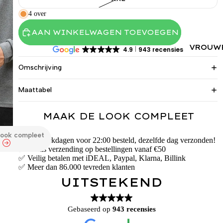
4 over
AAN WINKELWAGEN TOEVOEGEN
VROUW
4.9
943 recensies
Omschrijving
Maattabel
MAAK DE LOOK COMPLEET
look compleet
✅ Op werkdagen voor 22:00 besteld, dezelfde dag verzonden!
✅ Gratis verzending op bestellingen vanaf €50
✅ Veilig betalen met iDEAL, Paypal, Klarna, Billink
✅ Meer dan 86.000 tevreden klanten
UITSTEKEND
Gebaseerd op
943 recensies