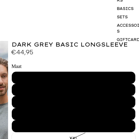
RS
BASICS
SETS
ACCESSO
S
GIFTCAR
DARK GREY BASIC LONGSLEEVE
BUSINES
€44,95
WEAR
Maat
XS
S
M
L
XL
XXL