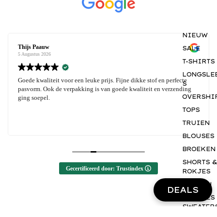
NIEUW
Thijs Paauw
SALE
5 Augustus 2026
T-SHIRTS
LONGSLE
Goede kwaliteit voor een leuke prijs. Fijne dikke stof en perfecte
S
pasvorm. Ook de verpakking is van goede kwaliteit en verzending
OVERSHI
ging soepel.
TOPS
TRUIEN
BLOUSES
BROEKEN
SHORTS &
Gecertificeerd door: Trustindex
ROKJES
JURKEN
DEALS
HOODIES
SWEATER