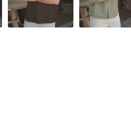
DARK BROWN DENIM SHORT
€64,95
Maat
30
31
32
33
34
2 over
AAN WINKELWAGEN TOEVOEGEN