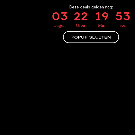
ACCESSOIRES
Deze deals gelden nog:
GIFTCARD
03
22
19
52
BUSINESS WEAR
Dagen
Uren
Min
Sec
POPUP SLUITEN
Maak de look compleet