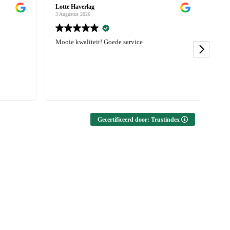
Karlijn Pater
3 Augustus 2026
ervice
Erg blij met mijn bestelling, zowel sportswaer
als kleding. Leuke items, goede kwaliteit en
snelle levering! Zeker aanrader.
Gecertificeerd door: Trustindex