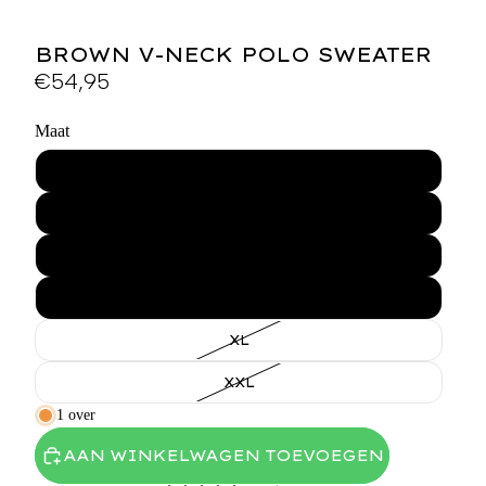
BROWN V-NECK POLO SWEATER
€54,95
Maat
XS
S
M
L
XL
XXL
1 over
AAN WINKELWAGEN TOEVOEGEN