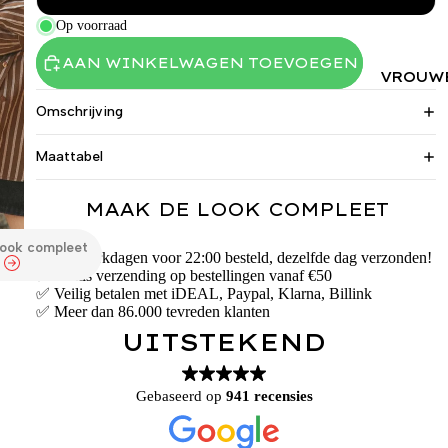
Op voorraad
AAN WINKELWAGEN TOEVOEGEN
VROUW
Omschrijving
Maattabel
MAAK DE LOOK COMPLEET
look compleet
✅ Op werkdagen voor 22:00 besteld, dezelfde dag verzonden!
✅ Gratis verzending op bestellingen vanaf €50
✅ Veilig betalen met iDEAL, Paypal, Klarna, Billink
✅ Meer dan 86.000 tevreden klanten
UITSTEKEND
Gebaseerd op
941 recensies