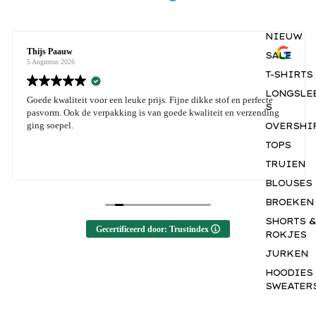
NIEUW
Thijs Paauw
SALE
5 Augustus 2026
T-SHIRTS
LONGSLE
Goede kwaliteit voor een leuke prijs. Fijne dikke stof en perfecte
S
pasvorm. Ook de verpakking is van goede kwaliteit en verzending
ging soepel.
OVERSHI
TOPS
TRUIEN
BLOUSES
BROEKEN
SHORTS &
Gecertificeerd door: Trustindex
ROKJES
JURKEN
HOODIES
SWEATER
BASICS