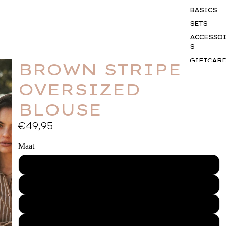
BASICS
SETS
ACCESSO
S
GIFTCAR
BROWN STRIPE
BUSINES
OVERSIZED
WEAR
BLOUSE
€49,95
Maat
XS
S
M
L