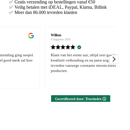
✅ Gratis verzending op bestellingen vanaf €50
✅ Veilig betalen met iDEAL, Paypal, Klarna, Billink
✅ Meer dan 86.000 tevreden klanten
Willem
Lot
4 Augustus 2026
3 Au
ng soepel.
Klant van het eerste uur; altijd zeer goede prijs
Moo
 zal hier
kwaliteit verhouding en na jaren nog altijd dik
tevreden vanwege constante stroom nieuwe
producten.
Gecertificeerd door: Trustindex