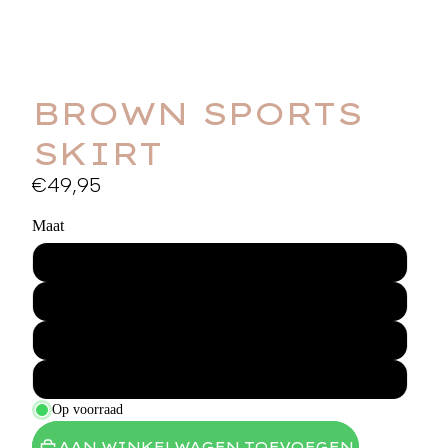
BROWN SPORTS
SKIRT
€49,95
Maat
XS
S
M
L
Op voorraad
AAN WINKELWAGEN TOEVOEGEN