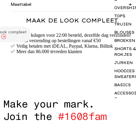
Maattabel
OVERSHI
TOPS
MAAK DE LOOK COMPLEET
TRUIEN
look compleet
BLOUSES
✅ Op werkdagen voor 22:00 besteld, dezelfde dag verzonden!
✅ Gratis verzending op bestellingen vanaf €50
BROEKEN
✅ Veilig betalen met iDEAL, Paypal, Klarna, Billink
SHORTS &
✅ Meer dan 86.000 tevreden klanten
ROKJES
JURKEN
HOODIES
SWEATER
BASICS
ACCESSO
S
M
a
k
e
y
o
u
r
m
a
r
k
.
GIFTCAR
J
o
i
n
t
h
e
#
1
6
0
8
f
a
m
INSPIRAT
OUR NY
STORY