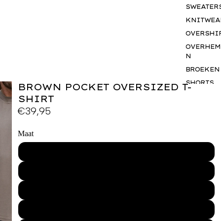
SWEATER
KNITWEA
OVERSHI
OVERHEM
N
BROEKEN
SHORTS
BROWN POCKET OVERSIZED T-
JASSEN
SHIRT
€39,95
BODYWA
RS
BASICS
Maat
SETS
XS
ACCESSO
S
S
GIFTCAR
M
BUSINES
WEAR
L