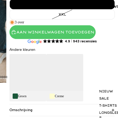
XL
VROUW
XXL
3 over
AAN WINKELWAGEN TOEVOEGEN
4.9
943 recensies
Andere kleuren
NIEUW
Groen
Creme
SALE
T-SHIRTS
Omschrijving
LONGSLE
S