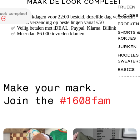
MAAK DE LOOK COMPLEET
TRUIEN
look compleet
BLOUSES
✅ Op werkdagen voor 22:00 besteld, dezelfde dag verzonden!
✅ Gratis verzending op bestellingen vanaf €50
BROEKEN
✅ Veilig betalen met iDEAL, Paypal, Klarna, Billink
SHORTS &
✅ Meer dan 86.000 tevreden klanten
ROKJES
JURKEN
HOODIES
SWEATER
BASICS
ACCESSO
M
a
k
e
y
o
u
r
m
a
r
k
.
S
GIFTCAR
J
o
i
n
t
h
e
#
1
6
0
8
f
a
m
INSPIRAT
OUR NY
STORY
THE JUNE
EDIT