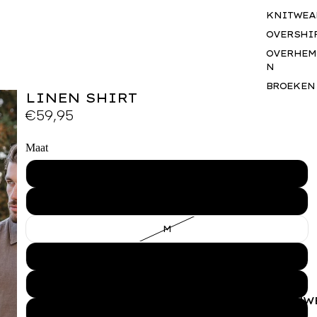
KNITWEA
OVERSHI
OVERHEM
N
BROEKEN
LINEN SHIRT
SHORTS
€59,95
JASSEN
BODYWA
Maat
RS
XS
BASICS
SETS
S
ACCESSO
S
M
GIFTCAR
L
BUSINES
WEAR
XL
VROUW
XXL