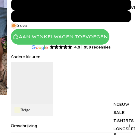
XL
VROUW
XXL
5 over
AAN WINKELWAGEN TOEVOEGEN
4.9
959 recensies
Andere kleuren
NIEUW
Beige
SALE
T-SHIRTS
Omschrijving
LONGSLE
S