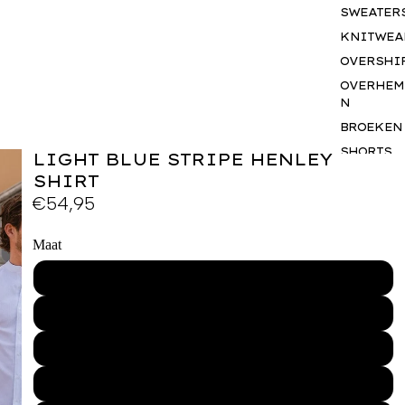
SWEATER
KNITWEA
OVERSHI
OVERHEM
N
BROEKEN
SHORTS
LIGHT BLUE STRIPE HENLEY
JASSEN
SHIRT
€54,95
BODYWA
RS
BASICS
Maat
SETS
XS
ACCESSO
S
S
GIFTCAR
M
BUSINES
WEAR
L