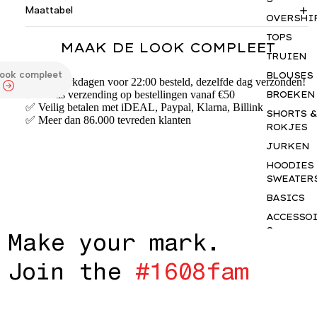
Maattabel
OVERSHI
TOPS
MAAK DE LOOK COMPLEET
TRUIEN
look compleet
BLOUSES
✅ Op werkdagen voor 22:00 besteld, dezelfde dag verzonden!
✅ Gratis verzending op bestellingen vanaf €50
BROEKEN
✅ Veilig betalen met iDEAL, Paypal, Klarna, Billink
SHORTS &
✅ Meer dan 86.000 tevreden klanten
ROKJES
JURKEN
HOODIES
SWEATER
BASICS
ACCESSO
S
M
a
k
e
y
o
u
r
m
a
r
k
.
GIFTCAR
J
o
i
n
t
h
e
#
1
6
0
8
f
a
m
INSPIRAT
OUR NY
STORY