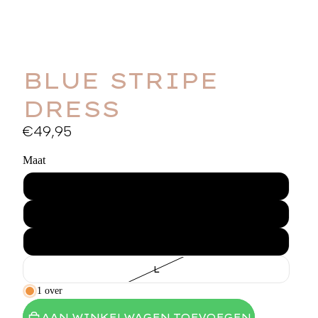
BLUE STRIPE
DRESS
€49,95
Maat
XS
S
M
L
1 over
AAN WINKELWAGEN TOEVOEGEN