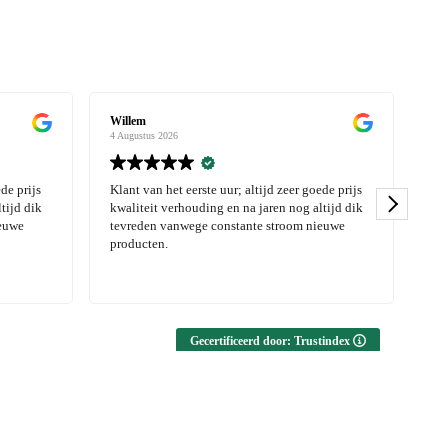
Willem
Lot
4 Augustus 2026
3 Au
de prijs
Klant van het eerste uur; altijd zeer goede prijs
Moo
tijd dik
kwaliteit verhouding en na jaren nog altijd dik
euwe
tevreden vanwege constante stroom nieuwe
producten.
Gecertificeerd door: Trustindex