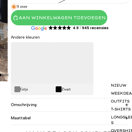
9 over
AAN WINKELWAGEN TOEVOEGEN
4.9
945 recensies
Andere kleuren
NIEUW
Grijs
Zwart
WEEKDEA
OUTFITS
Omschrijving
T-SHIRTS
LONGSLE
Maattabel
S
OVERSHI