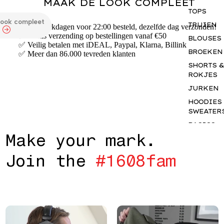
MAAK DE LOOK COMPLEET
TOPS
look compleet
TRUIEN
✅ Op werkdagen voor 22:00 besteld, dezelfde dag verzonden!
✅ Gratis verzending op bestellingen vanaf €50
BLOUSES
✅ Veilig betalen met iDEAL, Paypal, Klarna, Billink
BROEKEN
✅ Meer dan 86.000 tevreden klanten
SHORTS &
ROKJES
JURKEN
HOODIES
SWEATER
BASICS
M
a
k
e
y
o
u
r
m
a
r
k
.
ACCESSO
S
J
o
i
n
t
h
e
#
1
6
0
8
f
a
m
GIFTCAR
INSPIRAT
OUR NY
STORY
THE JUNE