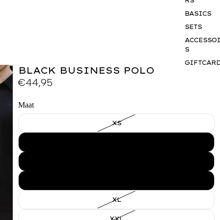
RS
BASICS
SETS
ACCESSO
S
GIFTCAR
BLACK BUSINESS POLO
BUSINES
€44,95
WEAR
Maat
XS
S
M
L
XL
XXL