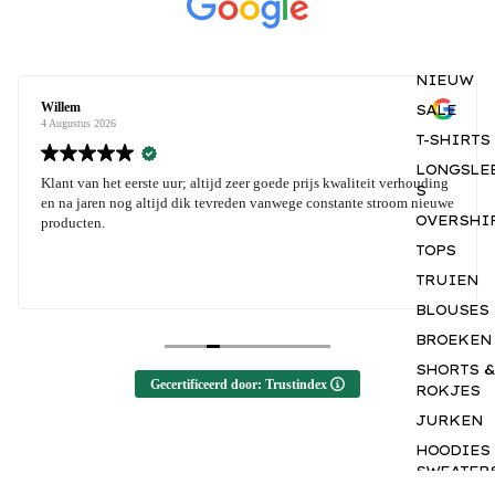
NIEUW
Willem
SALE
4 Augustus 2026
T-SHIRTS
LONGSLE
Klant van het eerste uur; altijd zeer goede prijs kwaliteit verhouding
S
en na jaren nog altijd dik tevreden vanwege constante stroom nieuwe
OVERSHI
producten.
TOPS
TRUIEN
BLOUSES
BROEKEN
SHORTS &
Gecertificeerd door: Trustindex
ROKJES
JURKEN
HOODIES
SWEATER