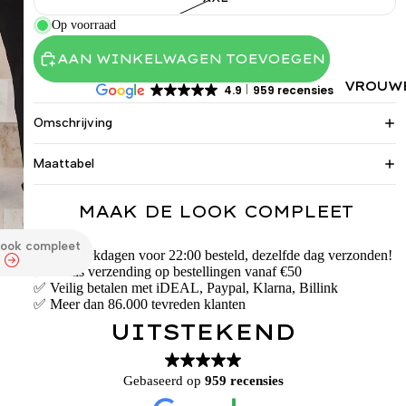
Op voorraad
AAN WINKELWAGEN TOEVOEGEN
VROUW
4.9
959 recensies
Omschrijving
Maattabel
MAAK DE LOOK COMPLEET
look compleet
✅ Op werkdagen voor 22:00 besteld, dezelfde dag verzonden!
✅ Gratis verzending op bestellingen vanaf €50
✅ Veilig betalen met iDEAL, Paypal, Klarna, Billink
✅ Meer dan 86.000 tevreden klanten
UITSTEKEND
Gebaseerd op
959 recensies