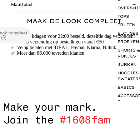
Maattabel
OVERSHI
TOPS
MAAK DE LOOK COMPLEET
TRUIEN
look compleet
BLOUSES
✅ Op werkdagen voor 22:00 besteld, dezelfde dag verzonden!
✅ Gratis verzending op bestellingen vanaf €50
BROEKEN
✅ Veilig betalen met iDEAL, Paypal, Klarna, Billink
SHORTS &
✅ Meer dan 86.000 tevreden klanten
ROKJES
JURKEN
HOODIES
SWEATER
BASICS
ACCESSO
S
M
a
k
e
y
o
u
r
m
a
r
k
.
GIFTCAR
J
o
i
n
t
h
e
#
1
6
0
8
f
a
m
INSPIRAT
OUR NY
STORY