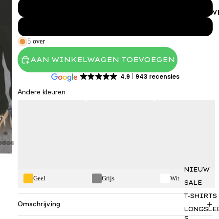
XL
VROUW
XXL
5 over
AAN WINKELWAGEN TOEVOEGEN
4.9
943 recensies
Andere kleuren
NIEUW
Geel
Grijs
Wit
SALE
T-SHIRTS
Omschrijving
LONGSLE
S