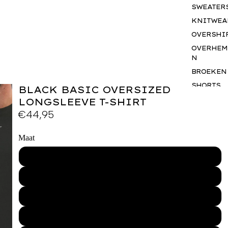
SWEATER
KNITWEA
OVERSHI
OVERHEM
N
BROEKEN
SHORTS
BLACK BASIC OVERSIZED
JASSEN
LONGSLEEVE T-SHIRT
€44,95
BODYWA
RS
BASICS
Maat
SETS
XS
ACCESSO
S
S
GIFTCAR
M
BUSINES
WEAR
L