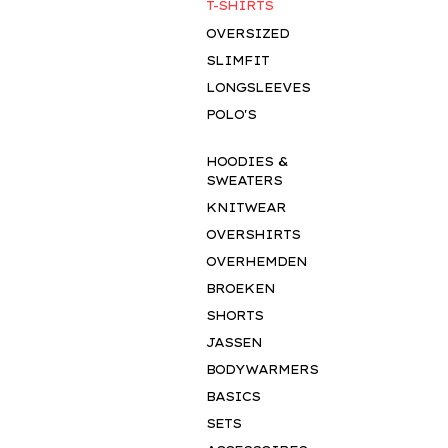
T-SHIRTS
OVERSIZED
SLIMFIT
LONGSLEEVES
POLO'S
HOODIES &
SWEATERS
KNITWEAR
OVERSHIRTS
OVERHEMDEN
BROEKEN
SALE
SHORTS
JASSEN
BODYWARMERS
BASICS
SETS
TROPIC DEAL!