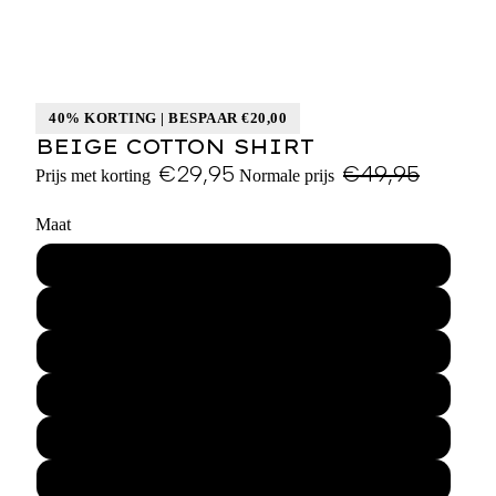
40% KORTING | BESPAAR €20,00
BEIGE COTTON SHIRT
€29,95
€49,95
Prijs met korting
Normale prijs
Maat
XS
S
M
L
XL
XXL