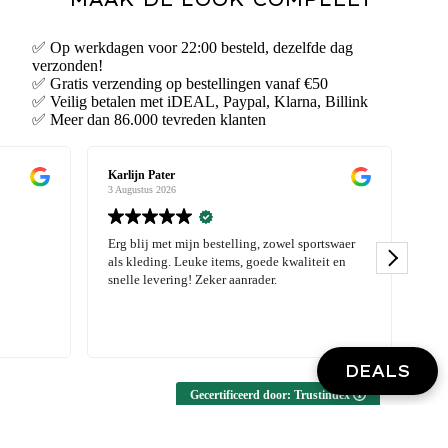
✅ Op werkdagen voor 22:00 besteld, dezelfde dag
verzonden!
✅ Gratis verzending op bestellingen vanaf €50
✅ Veilig betalen met iDEAL, Paypal, Klarna, Billink
✅ Meer dan 86.000 tevreden klanten
Dennis Storm
wil
3 Augustus 2026
3 Au
rtswaer
Hi 16/08 , voor het eerst kleding bij jullie
Ik 
it en
besteld. Zit goed blijft mooi , ga zeker vaker
kwa
bestellen 😊
Daa
mij
Wel
Lee
sal
en 
DEALS
Gecertificeerd door: Trustindex