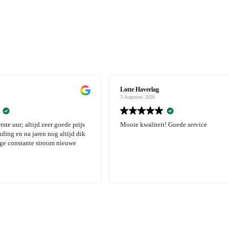
Karlijn Pater
3 Augustus 2026
! Goede service
Erg blij met mijn bestelling, zowel spo
als kleding. Leuke items, goede kwalite
snelle levering! Zeker aanrader.