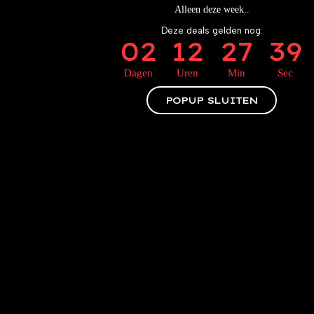
ACCESSOIRES
Alleen deze week..
GIFTCARD
Deze deals gelden nog:
BUSINESS WEAR
02
12
27
39
Dagen
Uren
Min
Sec
Maak de look compleet
POPUP SLUITEN