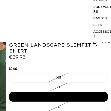
JASSEN
BODYWA
RS
BASICS
SETS
ACCESSO
S
GIFTCAR
GREEN LANDSCAPE SLIMFIT T-
BUSINES
SHIRT
WEAR
€39,95
Maat
XS
S
M
L