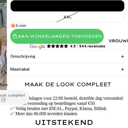
XL
XXL
6 over
AAN WINKELWAGEN TOEVOEGEN
VROUW
4.9
944 recensies
Omschrijving
Maattabel
MAAK DE LOOK COMPLEET
look compleet
✅ Op werkdagen voor 22:00 besteld, dezelfde dag verzonden!
✅ Gratis verzending op bestellingen vanaf €50
✅ Veilig betalen met iDEAL, Paypal, Klarna, Billink
✅ Meer dan 86.000 tevreden klanten
UITSTEKEND