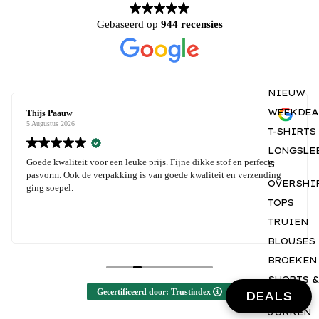
Gebaseerd op
944 recensies
NIEUW
WEEKDEA
js Paauw
Richa
gustus 2026
5 Augus
T-SHIRTS
LONGSLE
de kwaliteit voor een leuke prijs. Fijne dikke stof en perfecte
Kwalit
S
vorm. Ook de verpakking is van goede kwaliteit en verzending
Kwalit
OVERSHI
g soepel.
TOPS
TRUIEN
BLOUSES
BROEKEN
SHORTS &
Gecertificeerd door: Trustindex
ROKJES
DEALS
JURKEN