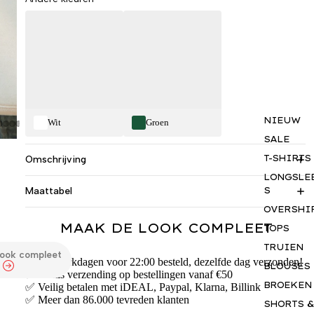
NIEUW
Wit
Groen
SALE
T-SHIRTS
Omschrijving
LONGSLE
S
Maattabel
OVERSHI
MAAK DE LOOK COMPLEET
TOPS
TRUIEN
look compleet
✅ Op werkdagen voor 22:00 besteld, dezelfde dag verzonden!
BLOUSES
✅ Gratis verzending op bestellingen vanaf €50
BROEKEN
✅ Veilig betalen met iDEAL, Paypal, Klarna, Billink
✅ Meer dan 86.000 tevreden klanten
SHORTS &