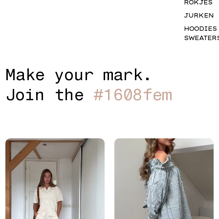
ROKJES
JURKEN
HOODIES
SWEATER
BASICS
ACCESSO
M
a
k
e
y
o
u
r
m
a
r
k
.
S
GIFTCAR
J
o
i
n
t
h
e
#
1
6
0
8
f
e
m
INSPIRAT
OUR NY
STORY
THE JUNE
EDIT
MAY IN
MOTION
FEMME
SPORTS
SALUTI