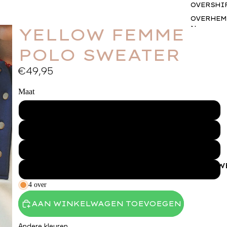
OVERSHI
OVERHEM
N
YELLOW FEMME
BROEKEN
POLO SWEATER
SHORTS
€49,95
JASSEN
BODYWA
Maat
RS
BASICS
XS
SETS
S
ACCESSO
S
M
GIFTCAR
VROUW
L
BUSINES
WEAR
4 over
AAN WINKELWAGEN TOEVOEGEN
Andere kleuren