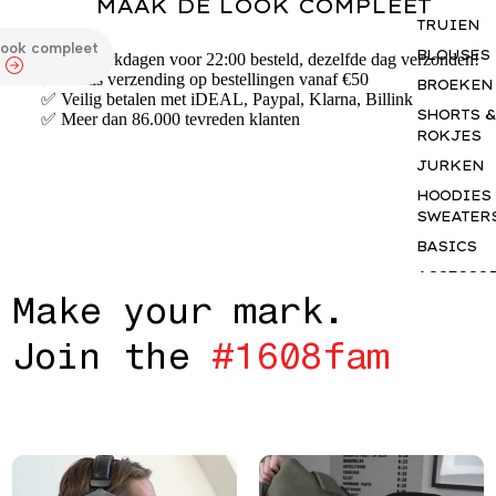
MAAK DE LOOK COMPLEET
TRUIEN
look compleet
BLOUSES
✅ Op werkdagen voor 22:00 besteld, dezelfde dag verzonden!
✅ Gratis verzending op bestellingen vanaf €50
BROEKEN
✅ Veilig betalen met iDEAL, Paypal, Klarna, Billink
SHORTS &
✅ Meer dan 86.000 tevreden klanten
ROKJES
JURKEN
HOODIES
SWEATER
BASICS
ACCESSO
M
a
k
e
y
o
u
r
m
a
r
k
.
S
GIFTCAR
J
o
i
n
t
h
e
#
1
6
0
8
f
a
m
INSPIRAT
OUR NY
STORY
THE JUNE
EDIT