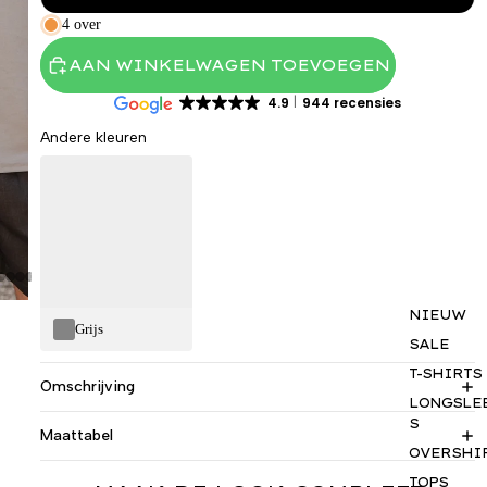
4 over
AAN WINKELWAGEN TOEVOEGEN
4.9
944 recensies
Andere kleuren
NIEUW
Grijs
SALE
T-SHIRTS
Omschrijving
LONGSLE
S
Maattabel
OVERSHI
TOPS