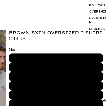
KNITWEA
OVERSHI
OVERHEM
N
BROEKEN
BROWN SXTN OVERSIZED T-SHIRT
SHORTS
€44,95
JASSEN
BODYWA
Maat
RS
XS
BASICS
SETS
S
ACCESSO
S
M
GIFTCAR
L
BUSINES
WEAR
XL
VROUW
XXL