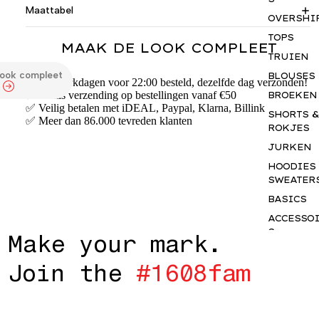
Maattabel
OVERSHI
TOPS
MAAK DE LOOK COMPLEET
TRUIEN
look compleet
BLOUSES
✅ Op werkdagen voor 22:00 besteld, dezelfde dag verzonden!
✅ Gratis verzending op bestellingen vanaf €50
BROEKEN
✅ Veilig betalen met iDEAL, Paypal, Klarna, Billink
SHORTS &
✅ Meer dan 86.000 tevreden klanten
ROKJES
JURKEN
HOODIES
SWEATER
BASICS
ACCESSO
S
M
a
k
e
y
o
u
r
m
a
r
k
.
GIFTCAR
J
o
i
n
t
h
e
#
1
6
0
8
f
a
m
INSPIRAT
OUR NY
STORY