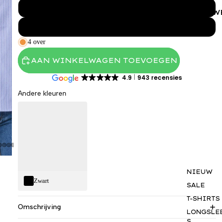
XL
VROUW
XXL
4 over
AAN WINKELWAGEN TOEVOEGEN
4.9
943 recensies
Andere kleuren
NIEUW
Zwart
SALE
T-SHIRTS
Omschrijving
LONGSLE
S