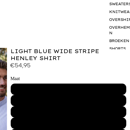
SWEATER
KNITWEA
OVERSHI
OVERHEM
N
BROEKEN
SHORTS
LIGHT BLUE WIDE STRIPE
JASSEN
HENLEY SHIRT
€54,95
BODYWA
RS
BASICS
Maat
SETS
XS
ACCESSO
S
S
GIFTCAR
M
BUSINES
WEAR
L