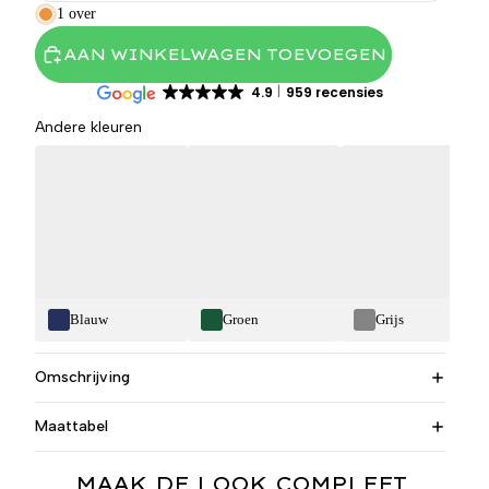
1 over
AAN WINKELWAGEN TOEVOEGEN
4.9
959 recensies
Andere kleuren
Blauw
Groen
Grijs
Omschrijving
Maattabel
MAAK DE LOOK COMPLEET