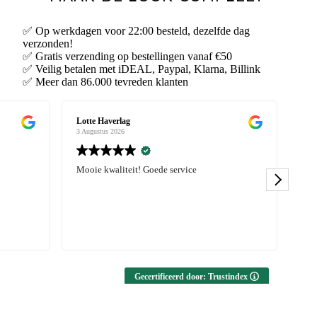
✅ Op werkdagen voor 22:00 besteld, dezelfde dag
verzonden!
✅ Gratis verzending op bestellingen vanaf €50
✅ Veilig betalen met iDEAL, Paypal, Klarna, Billink
✅ Meer dan 86.000 tevreden klanten
Karlijn Pater
3 Augustus 2026
Erg blij met mijn bestelling, zowel sportswaer
als kleding. Leuke items, goede kwaliteit en
snelle levering! Zeker aanrader.
Gecertificeerd door: Trustindex