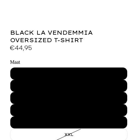
BLACK LA VENDEMMIA
OVERSIZED T-SHIRT
€44,95
Maat
XS
S
M
L
XL
XXL