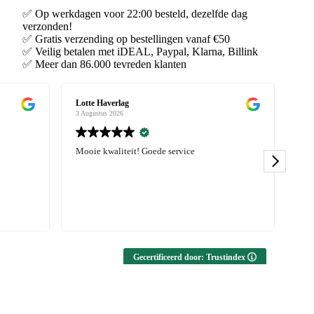
✅ Op werkdagen voor 22:00 besteld, dezelfde dag
verzonden!
✅ Gratis verzending op bestellingen vanaf €50
✅ Veilig betalen met iDEAL, Paypal, Klarna, Billink
✅ Meer dan 86.000 tevreden klanten
Karlijn Pater
3 Augustus 2026
Erg blij met mijn bestelling, zowel sportswaer
als kleding. Leuke items, goede kwaliteit en
snelle levering! Zeker aanrader.
Gecertificeerd door: Trustindex