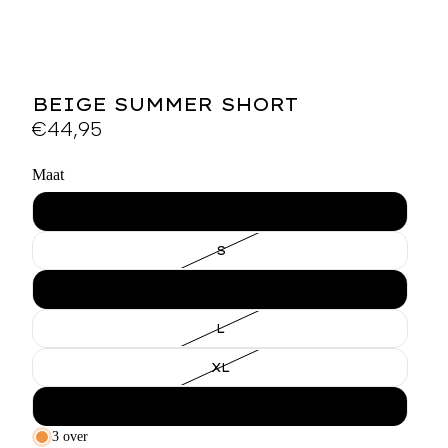
BEIGE SUMMER SHORT
€44,95
Maat
XS
S
M
L
XL
XXL
3 over