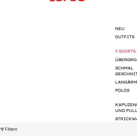
NEU
OUTFITS
T-SHIRTS
ÜBERGROS
SCHMAL
GESCHNI
LANGÄRM
POLOS
KAPUZEN
UND PUL
STRICKW
ÜBERHEM
Filtern
HEMDEN