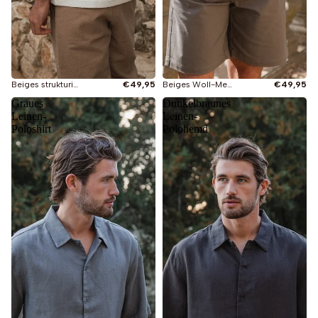
Beiges strukturiertes Sommer-V-Polo
€49,95
Beiges Woll-Melange-Polo mit Knöpfen
€49,95
Graues
Dunkelbraunes
Leinen-
Leinen-
Poloshirt
Polohemd