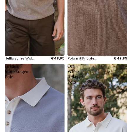
Hellbraunes Woll-Melange-Polo mit Knöpfen
€49,95
Polo mit Knöpfen aus dunkelbraunem Wollmelange
€49,95
Graues
Off-
Strickkragen-
White
Polo
Relaxed
Polo