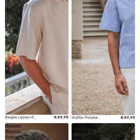
Beiges Leinen-Polohemd
€49,95
Waffle-Polohemd mit blauem Streifen
€49,95
Braunes
Olive
Blumen-
Relaxed
Sommer-
Polo