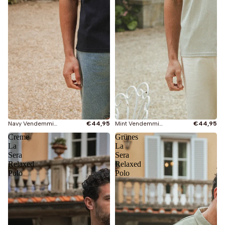
Navy Vendemmia Relaxed Polo
€44,95
Mint Vendemmia Relaxed Polo
€44,95
Creme
Grünes
La
La
Sera
Sera
Relaxed
Relaxed
Polo
Polo