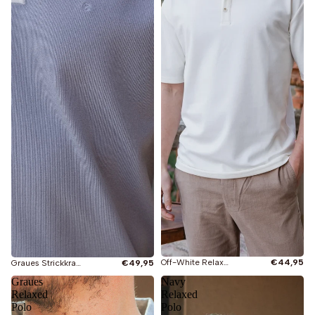
Off-White Relaxed Polo
€44,95
Graues Strickkragen-Polo
€49,95
Graues
Navy
Relaxed
Relaxed
Polo
Polo