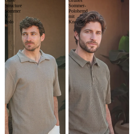
Olive
Grünes
Structure
Sommer-
Sommer
Polohemd
V-
mit
Polo
Knopfleiste