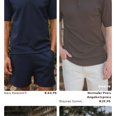
€44,95
Navy Relaxed Polo
€44,95
Normaler Preis
Angebotspreis
Braunes Sommer-Polohemd mit Knöpfen
€29,95
Beiges
Beiges
strukturiertes
Woll-