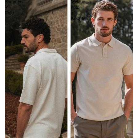
Sommer-
Melange-
V-
Polo
Polo
mit
Knöpfen