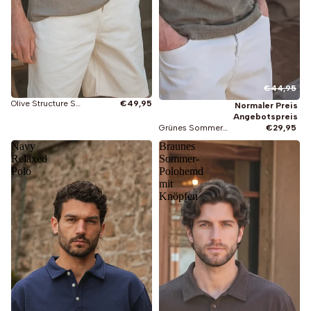
€44,95
Olive Structure Sommer V-Polo
€49,95
Normaler Preis
Angebotspreis
Grünes Sommer-Polohemd mit Knopfleiste
€29,95
Navy
Braunes
Relaxed
Sommer-
Polo
Polohemd
mit
Knöpfen