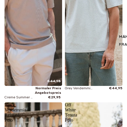
MÄ
FR
€44,95
Normaler Preis
Grey Vendemmia Relaxed Polo
€44,95
Angebotspreis
Creme Summer Knopfleiste Polo
€29,95
Black
Off
Vendemmia
White
Relaxed
Tenuta
Polo
Polo