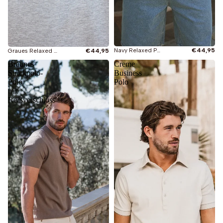
Navy Relaxed Polo
€44,95
Graues Relaxed Polo
€44,95
Braunes
Creme
Strickpolo-
Business
Polo
Polo
mit
Sie sehen gerade
Reißverschluss
Alles
Neu
Oversized T-Shirts
Slimfit T-Shirts
Langarmshirts