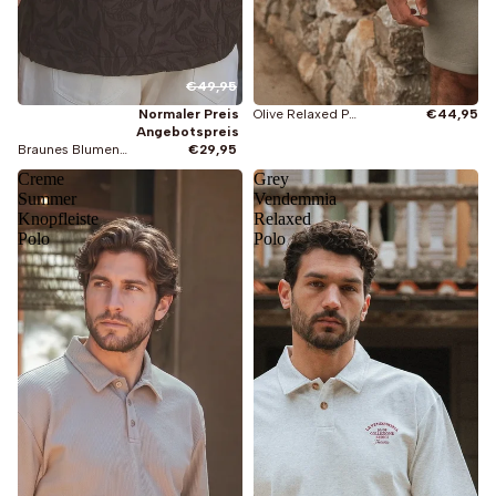
€49,95
Olive Relaxed Polo
€44,95
Normaler Preis
Angebotspreis
Braunes Blumen-Sommer-Polo
€29,95
Creme
Grey
Summer
Vendemmia
Knopfleiste
Relaxed
Polo
Polo