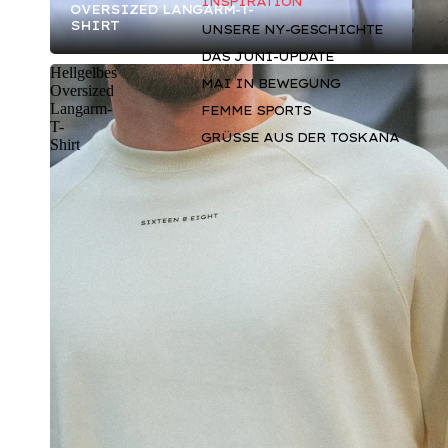
INSPIRATION
VERSIZED LANGARM-T-S
HIRT
UNSERE NY-GESCHICHTE
DAS JUNI-UPDATE
Hellgelbes
MAI IN BEWEGUNG
Oversized
Langarm-
FEMME SPORTS
T-
GRÜSSE AUS DER TOSKANA
Shirt