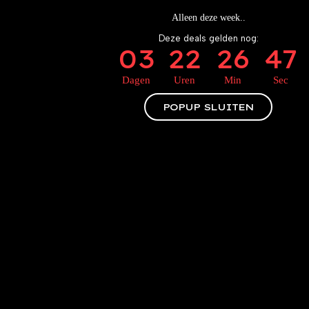
ACCESSOIRES
Alleen deze week..
GIFTCARD
Deze deals gelden nog:
BUSINESS WEAR
03
22
26
47
Dagen
Uren
Min
Sec
Maak de look compleet
POPUP SLUITEN