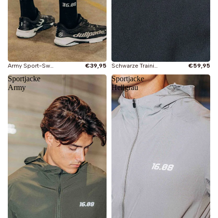
Army Sport-Sweatshorts
€39,95
Schwarze Trainingsjacke
€59,95
Sportjacke
Sportjacke
Army
Hellgrau
Sie sehen gerade
Sportbekleidung
T-Shirts
Sweaters
Shorts
Hosen