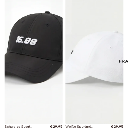
FR
Schwarze Sportmütze
€29,95
Weiße Sportmütze
€29,95