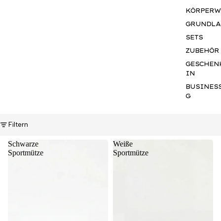
KÖRPERW
GRUNDLA
SETS
ZUBEHÖR
GESCHEN
IN
BUSINES
G
Filtern
Schwarze
Weiße
Sportmütze
Sportmütze